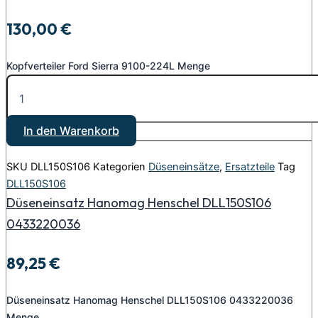
130,00
€
Kopfverteiler Ford Sierra 9100-224L Menge
In den Warenkorb
SKU
DLL150S106
Kategorien
Düseneinsätze
,
Ersatzteile
Tag
DLL150S106
Düseneinsatz Hanomag Henschel DLL150S106
0433220036
89,25
€
Düseneinsatz Hanomag Henschel DLL150S106 0433220036
Menge