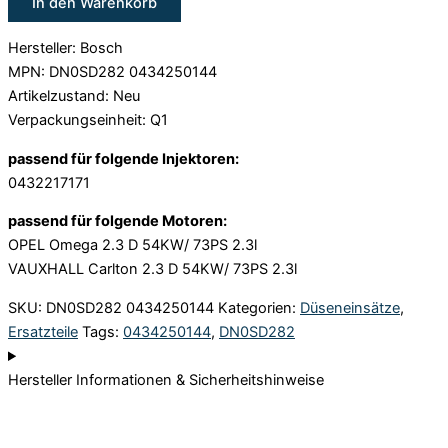
In den Warenkorb
Hersteller: Bosch
MPN: DN0SD282 0434250144
Artikelzustand: Neu
Verpackungseinheit: Q1
passend für folgende Injektoren:
0432217171
passend für folgende Motoren:
OPEL Omega 2.3 D 54KW/ 73PS 2.3l
VAUXHALL Carlton 2.3 D 54KW/ 73PS 2.3l
SKU:
DN0SD282 0434250144
Kategorien:
Düseneinsätze
,
Ersatzteile
Tags:
0434250144
,
DN0SD282
Hersteller Informationen & Sicherheitshinweise