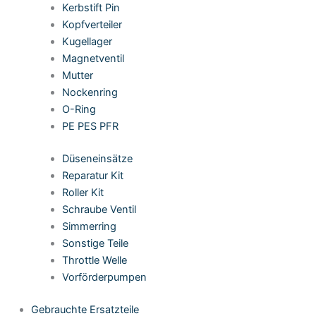
Kerbstift Pin
Kopfverteiler
Kugellager
Magnetventil
Mutter
Nockenring
O-Ring
PE PES PFR
Düseneinsätze
Reparatur Kit
Roller Kit
Schraube Ventil
Simmerring
Sonstige Teile
Throttle Welle
Vorförderpumpen
Gebrauchte Ersatzteile