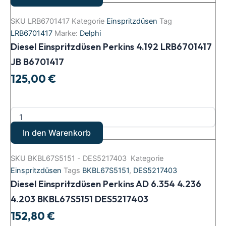
SKU
LRB6701417
Kategorie
Einspritzdüsen
Tag
LRB6701417
Marke:
Delphi
Diesel Einspritzdüsen Perkins 4.192 LRB6701417
JB B6701417
125,00
€
In den Warenkorb
SKU
BKBL67S5151 - DES5217403
Kategorie
Einspritzdüsen
Tags
BKBL67S5151
,
DES5217403
Diesel Einspritzdüsen Perkins AD 6.354 4.236
4.203 BKBL67S5151 DES5217403
152,80
€