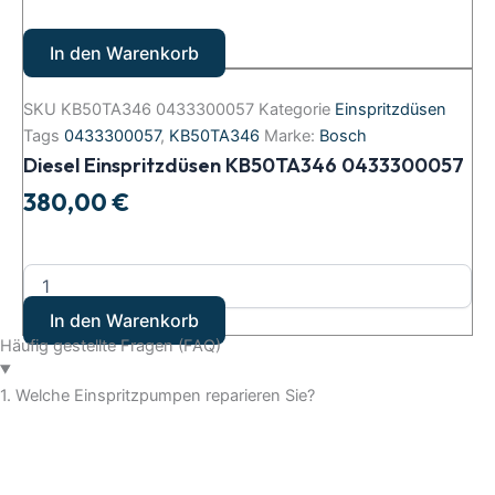
In den Warenkorb
SKU
KB50TA346 0433300057
Kategorie
Einspritzdüsen
Tags
0433300057
,
KB50TA346
Marke:
Bosch
Diesel Einspritzdüsen KB50TA346 0433300057
380,00
€
In den Warenkorb
Häufig gestellte Fragen (FAQ)
1. Welche Einspritzpumpen reparieren Sie?