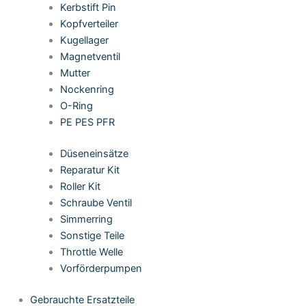
Kerbstift Pin
Kopfverteiler
Kugellager
Magnetventil
Mutter
Nockenring
O-Ring
PE PES PFR
Düseneinsätze
Reparatur Kit
Roller Kit
Schraube Ventil
Simmerring
Sonstige Teile
Throttle Welle
Vorförderpumpen
Gebrauchte Ersatzteile