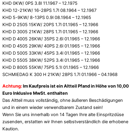
KHD 0KW/ 0PS 3.8l 11.1967 – 12.1975
KHD 12-21KW/ 16-28PS 1.7l 08.1964 – 12.1967
KHD 5-9KW/ 8-13PS 0.9l 08.1964 – 12.1965
KHD D 2505 15KW/ 20PS 1.7l 01.1965 – 12.1966
KHD D 3005 21KW/ 28PS 1.7l 01.1965 – 12.1966
KHD D 4005 26KW/ 35PS 2.6l 01.1965 – 12.1966
KHD D 4505 29KW/ 40PS 2.6l 01.1965 – 12.1966
KHD D 5005 33KW/ 45PS 3.4l 01.1965 – 12.1966
KHD D 5505 38KW/ 52PS 3.4l 01.1965 – 12.1966
KHD D 8005 55KW/ 75PS 5.1l 01.1965 – 12.1966
SCHMIEDAG K 300 H 21KW/ 28PS 1.7l 01.1966 – 04.1968
Achtung:
Im Kaufpreis ist ein Altteil Pfand in Höhe von 10,00
Euro Inklusive MwSt. enthalten
Das Altteil muss vollständig, ohne äußeren Beschädigungen
und in einem wieder verwendbarem Zustand sein!
Wenn Sie uns innerhalb von 14 Tagen Ihre alte Einspritzdüse
zusenden, erstatten wir Ihnen selbstverständlich die erhobene
Kaution.