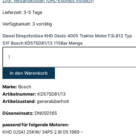
zzgl. Versandkosten (DHL-Express möglich)
Lieferzeit: 3-5 Tage
Verfügbarkeit:
3 vorrätig
Diesel Einspritzdüse KHD Deutz 4005 Traktor Motor F3L812 Typ
S1F Bosch KD57SD81/13 115Bar Menge
In den Warenkorb
Marke:
Bosch
Artikelnummer:
KD57SD81/13
Artikelzustand:
generalüberholt
Düseneinsatz:
DN0SD165
passend für folgende Motoren:
KHD (USA) 25KW/ 34PS 2.8l 05.1989 –