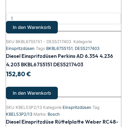
In den Warenkorb
SKU
BKBL67S5151 - DES5217403
Kategorie
Einspritzdüsen
Tags
BKBL67S5151
,
DES5217403
Diesel Einspritzdüsen Perkins AD 6.354 4.236
4.203 BKBL67S5151 DES5217403
152,80
€
In den Warenkorb
SKU
KBEL53P2/13
Kategorie
Einspritzdüsen
Tag
KBEL53P2/13
Marke:
Bosch
Diesel Einspritzdüse Rüttelplatte Weber RC48-