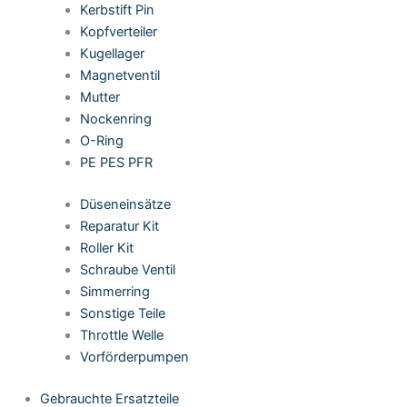
Kerbstift Pin
Kopfverteiler
Kugellager
Magnetventil
Mutter
Nockenring
O-Ring
PE PES PFR
Düseneinsätze
Reparatur Kit
Roller Kit
Schraube Ventil
Simmerring
Sonstige Teile
Throttle Welle
Vorförderpumpen
Gebrauchte Ersatzteile