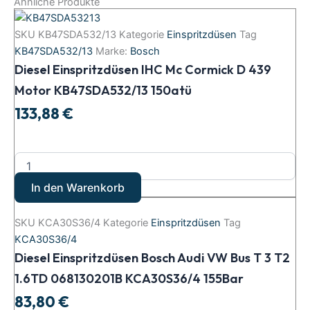
Ähnliche Produkte
SKU
KB47SDA532/13
Kategorie
Einspritzdüsen
Tag
KB47SDA532/13
Marke:
Bosch
Diesel Einspritzdüsen IHC Mc Cormick D 439
Motor KB47SDA532/13 150atü
133,88
€
In den Warenkorb
SKU
KCA30S36/4
Kategorie
Einspritzdüsen
Tag
KCA30S36/4
Diesel Einspritzdüsen Bosch Audi VW Bus T 3 T2
1.6TD 068130201B KCA30S36/4 155Bar
83,80
€