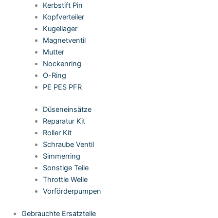
Kerbstift Pin
Kopfverteiler
Kugellager
Magnetventil
Mutter
Nockenring
O-Ring
PE PES PFR
Düseneinsätze
Reparatur Kit
Roller Kit
Schraube Ventil
Simmerring
Sonstige Teile
Throttle Welle
Vorförderpumpen
Gebrauchte Ersatzteile