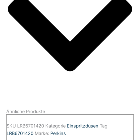
Ähnliche Produkte
SKU
LRB6701420
Kategorie
Einspritzdüsen
Tag
LRB6701420
Marke:
Perkins