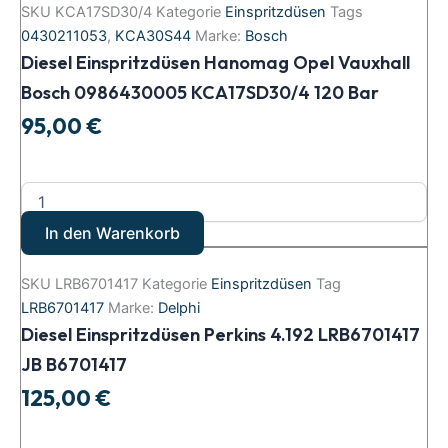
SKU
KCA17SD30/4
Kategorie
Einspritzdüsen
Tags
0430211053
,
KCA30S44
Marke:
Bosch
Diesel Einspritzdüsen Hanomag Opel Vauxhall
Bosch 0986430005 KCA17SD30/4 120 Bar
95,00
€
In den Warenkorb
SKU
LRB6701417
Kategorie
Einspritzdüsen
Tag
LRB6701417
Marke:
Delphi
Diesel Einspritzdüsen Perkins 4.192 LRB6701417
JB B6701417
125,00
€