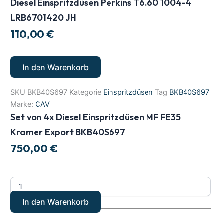
Diesel Einspritzdüsen Perkins T6.60 1004-4
LRB6701420 JH
110,00
€
In den Warenkorb
SKU
BKB40S697
Kategorie
Einspritzdüsen
Tag
BKB40S697
Marke:
CAV
Set von 4x Diesel Einspritzdüsen MF FE35
Kramer Export BKB40S697
750,00
€
In den Warenkorb