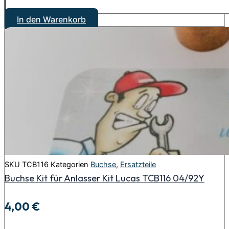
In den Warenkorb
SKU
TCB116
Kategorien
Buchse
,
Ersatzteile
Buchse Kit für Anlasser Kit Lucas TCB116 04/92Y
4,00
€