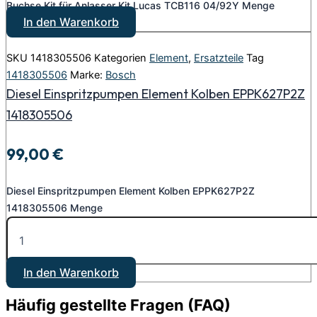
Buchse Kit für Anlasser Kit Lucas TCB116 04/92Y Menge
In den Warenkorb
SKU
1418305506
Kategorien
Element
,
Ersatzteile
Tag
1418305506
Marke:
Bosch
Diesel Einspritzpumpen Element Kolben EPPK627P2Z
1418305506
99,00
€
Diesel Einspritzpumpen Element Kolben EPPK627P2Z
1418305506 Menge
In den Warenkorb
Häufig gestellte Fragen (FAQ)