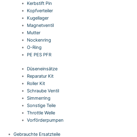
Kerbstift Pin
Kopfverteiler
Kugellager
Magnetventil
Mutter
Nockenring
O-Ring
PE PES PFR
Düseneinsätze
Reparatur Kit
Roller Kit
Schraube Ventil
Simmerring
Sonstige Teile
Throttle Welle
Vorförderpumpen
Gebrauchte Ersatzteile