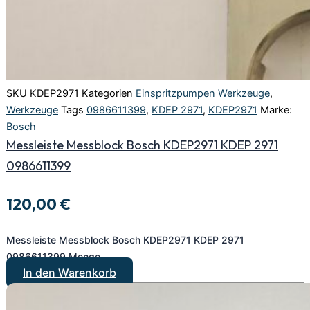
SKU
KDEP2971
Kategorien
Einspritzpumpen Werkzeuge
,
Werkzeuge
Tags
0986611399
,
KDEP 2971
,
KDEP2971
Marke:
Bosch
Messleiste Messblock Bosch KDEP2971 KDEP 2971
0986611399
120,00
€
Messleiste Messblock Bosch KDEP2971 KDEP 2971
0986611399 Menge
In den Warenkorb