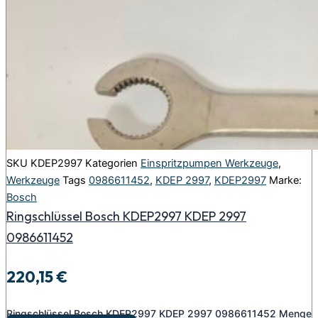
SKU
KDEP2997
Kategorien
Einspritzpumpen Werkzeuge
,
Werkzeuge
Tags
0986611452
,
KDEP 2997
,
KDEP2997
Marke:
Bosch
Ringschlüssel Bosch KDEP2997 KDEP 2997
0986611452
220,15
€
Ringschlüssel Bosch KDEP2997 KDEP 2997 0986611452 Menge