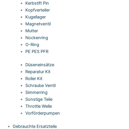
Kerbstift Pin
Kopfverteiler
Kugellager
Magnetventil
Mutter
Nockenring
O-Ring
PE PES PFR
Düseneinsätze
Reparatur Kit
Roller Kit
Schraube Ventil
Simmerring
Sonstige Teile
Throttle Welle
Vorförderpumpen
Gebrauchte Ersatzteile