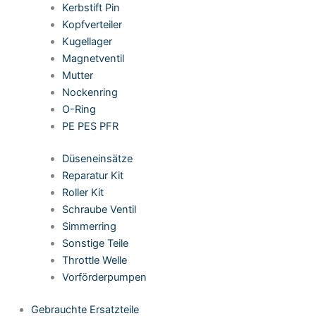
Kerbstift Pin
Kopfverteiler
Kugellager
Magnetventil
Mutter
Nockenring
O-Ring
PE PES PFR
Düseneinsätze
Reparatur Kit
Roller Kit
Schraube Ventil
Simmerring
Sonstige Teile
Throttle Welle
Vorförderpumpen
Gebrauchte Ersatzteile