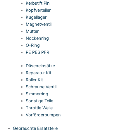
Kerbstift Pin
Kopfverteiler
Kugellager
Magnetventil
Mutter
Nockenring
O-Ring
PE PES PFR
Düseneinsätze
Reparatur Kit
Roller Kit
Schraube Ventil
Simmerring
Sonstige Teile
Throttle Welle
Vorförderpumpen
Gebrauchte Ersatzteile