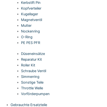
Kerbstift Pin
Kopfverteiler
Kugellager
Magnetventil
Mutter
Nockenring
O-Ring
PE PES PFR
Düseneinsätze
Reparatur Kit
Roller Kit
Schraube Ventil
Simmerring
Sonstige Teile
Throttle Welle
Vorförderpumpen
Gebrauchte Ersatzteile