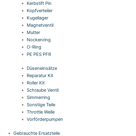
Kerbstift Pin
Kopfverteiler
Kugellager
Magnetventil
Mutter
Nockenring
O-Ring
PE PES PFR
Düseneinsätze
Reparatur Kit
Roller Kit
Schraube Ventil
Simmerring
Sonstige Teile
Throttle Welle
Vorförderpumpen
Gebrauchte Ersatzteile