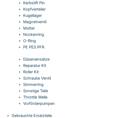
Kerbstift Pin
Kopfverteiler
Kugellager
Magnetventil
Mutter
Nockenring
O-Ring
PE PES PFR
Düseneinsätze
Reparatur Kit
Roller Kit
Schraube Ventil
Simmerring
Sonstige Teile
Throttle Welle
Vorförderpumpen
Gebrauchte Ersatzteile