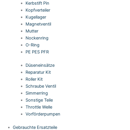
Kerbstift Pin
Kopfverteiler
Kugellager
Magnetventil
Mutter
Nockenring
O-Ring
PE PES PFR
Düseneinsätze
Reparatur Kit
Roller Kit
Schraube Ventil
Simmerring
Sonstige Teile
Throttle Welle
Vorförderpumpen
Gebrauchte Ersatzteile