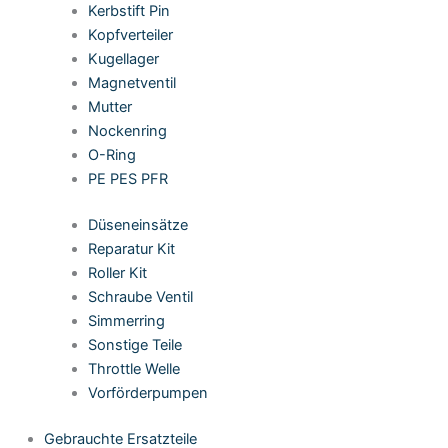
Kerbstift Pin
Kopfverteiler
Kugellager
Magnetventil
Mutter
Nockenring
O-Ring
PE PES PFR
Düseneinsätze
Reparatur Kit
Roller Kit
Schraube Ventil
Simmerring
Sonstige Teile
Throttle Welle
Vorförderpumpen
Gebrauchte Ersatzteile