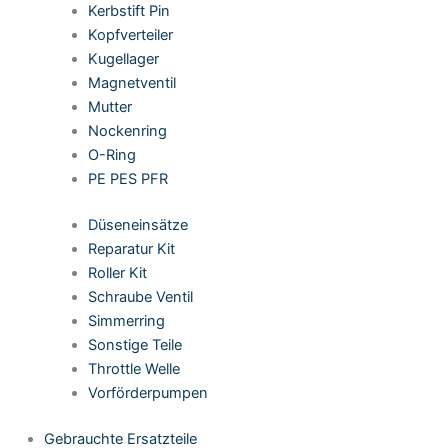
Kerbstift Pin
Kopfverteiler
Kugellager
Magnetventil
Mutter
Nockenring
O-Ring
PE PES PFR
Düseneinsätze
Reparatur Kit
Roller Kit
Schraube Ventil
Simmerring
Sonstige Teile
Throttle Welle
Vorförderpumpen
Gebrauchte Ersatzteile