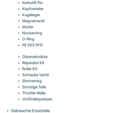
Kerbstift Pin
Kopfverteiler
Kugellager
Magnetventil
Mutter
Nockenring
O-Ring
PE PES PFR
Düseneinsätze
Reparatur Kit
Roller Kit
Schraube Ventil
Simmerring
Sonstige Teile
Throttle Welle
Vorförderpumpen
Gebrauchte Ersatzteile