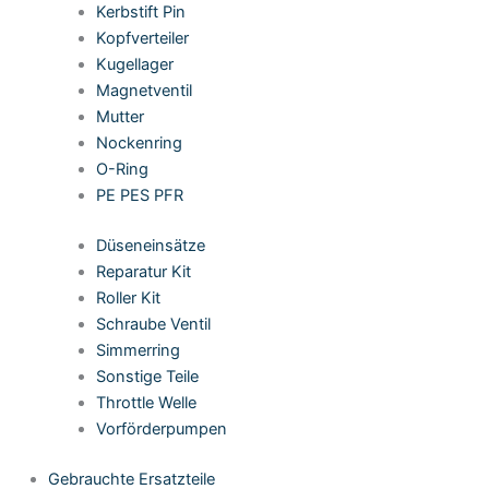
Kerbstift Pin
Kopfverteiler
Kugellager
Magnetventil
Mutter
Nockenring
O-Ring
PE PES PFR
Düseneinsätze
Reparatur Kit
Roller Kit
Schraube Ventil
Simmerring
Sonstige Teile
Throttle Welle
Vorförderpumpen
Gebrauchte Ersatzteile