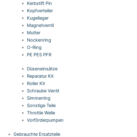
Kerbstift Pin
Kopfverteiler
Kugellager
Magnetventil
Mutter
Nockenring
O-Ring
PE PES PFR
Düseneinsätze
Reparatur Kit
Roller Kit
Schraube Ventil
Simmerring
Sonstige Teile
Throttle Welle
Vorförderpumpen
Gebrauchte Ersatzteile