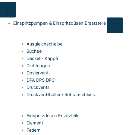
Close
Open
Close
Open
Close
Open
Close
Open
Close
Open
o
r
e
Spezial
Spezial
Gebrauchte
Gebrauchte
Anfrage
Anfrage
Austausch
Austausch
Einsprit
Einsprit
Werkzeuge
Werkzeuge
Ersatzteile
Ersatzteile
Einspritzpumpen
Einspritzpumpen
Einspritzpumpen
Einspritzpumpen
&
&
&
&
Einspritz
Einspritz
Einspritzpumpen
Einspritzpumpen
Ersatzteil
Ersatzteil
k
a
Einspritzpumpen & Einspritzdüsen Ersatzteile
Prüfstand
Prüfstand
Zubehör
Zubehör
m
Ausgleichscheibe
Buchse
Deckel - Kappe
Dichtungen
Dosierventil
DPA DPS DPC
Druckventil
Druckventilhalter / Rohranschluss
Einspritzdüsen Ersatzteile
Element
Federn