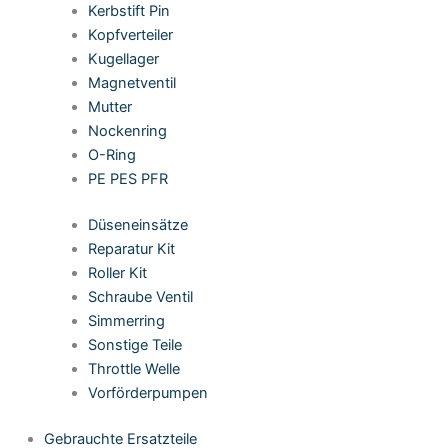
Kerbstift Pin
Kopfverteiler
Kugellager
Magnetventil
Mutter
Nockenring
O-Ring
PE PES PFR
Düseneinsätze
Reparatur Kit
Roller Kit
Schraube Ventil
Simmerring
Sonstige Teile
Throttle Welle
Vorförderpumpen
Gebrauchte Ersatzteile