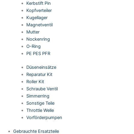
Kerbstift Pin
Kopfverteiler
Kugellager
Magnetventil
Mutter
Nockenring
O-Ring
PE PES PFR
Düseneinsätze
Reparatur Kit
Roller Kit
Schraube Ventil
Simmerring
Sonstige Teile
Throttle Welle
Vorförderpumpen
Gebrauchte Ersatzteile