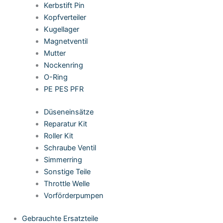
Kerbstift Pin
Kopfverteiler
Kugellager
Magnetventil
Mutter
Nockenring
O-Ring
PE PES PFR
Düseneinsätze
Reparatur Kit
Roller Kit
Schraube Ventil
Simmerring
Sonstige Teile
Throttle Welle
Vorförderpumpen
Gebrauchte Ersatzteile