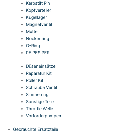
Kerbstift Pin
Kopfverteiler
Kugellager
Magnetventil
Mutter
Nockenring
O-Ring
PE PES PFR
Düseneinsätze
Reparatur Kit
Roller Kit
Schraube Ventil
Simmerring
Sonstige Teile
Throttle Welle
Vorförderpumpen
Gebrauchte Ersatzteile