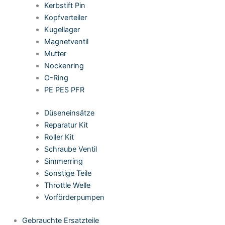
Kerbstift Pin
Kopfverteiler
Kugellager
Magnetventil
Mutter
Nockenring
O-Ring
PE PES PFR
Düseneinsätze
Reparatur Kit
Roller Kit
Schraube Ventil
Simmerring
Sonstige Teile
Throttle Welle
Vorförderpumpen
Gebrauchte Ersatzteile