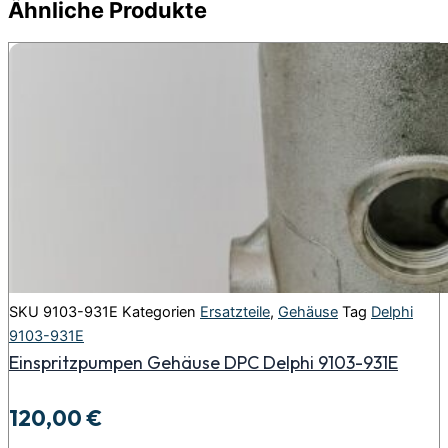
Ähnliche Produkte
SKU
9103-931E
Kategorien
Ersatzteile
,
Gehäuse
Tag
Delphi
9103-931E
Einspritzpumpen Gehäuse DPC Delphi 9103-931E
120,00
€