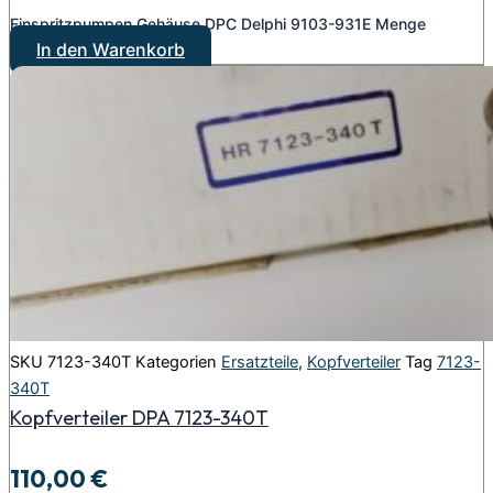
Einspritzpumpen Gehäuse DPC Delphi 9103-931E Menge
In den Warenkorb
SKU
7123-340T
Kategorien
Ersatzteile
,
Kopfverteiler
Tag
7123-
340T
Kopfverteiler DPA 7123-340T
110,00
€