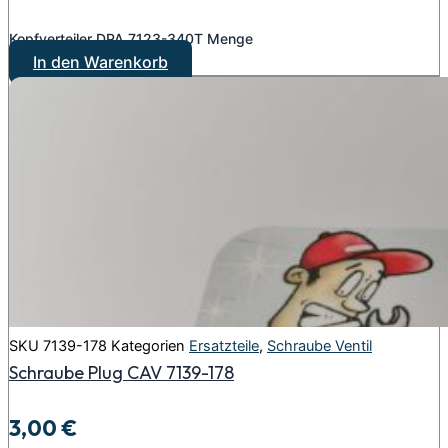
Kopfverteiler DPA 7123-340T Menge
In den Warenkorb
SKU
7139-178
Kategorien
Ersatzteile
,
Schraube Ventil
Schraube Plug CAV 7139-178
3,00
€