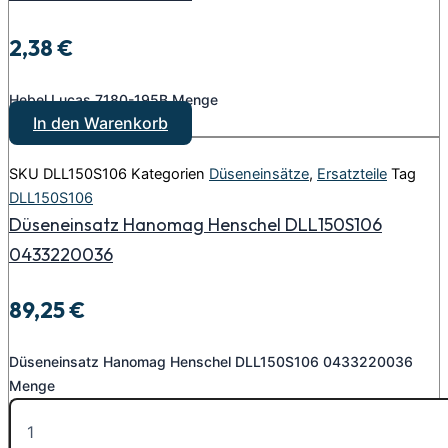
2,38
€
Hebel Lucas 7180-195B Menge
In den Warenkorb
SKU
DLL150S106
Kategorien
Düseneinsätze
,
Ersatzteile
Tag
DLL150S106
Düseneinsatz Hanomag Henschel DLL150S106
0433220036
89,25
€
Düseneinsatz Hanomag Henschel DLL150S106 0433220036
Menge