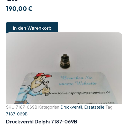
190,00
€
In den Warenkorb
SKU
7187-069B
Kategorien
Druckventil
,
Ersatzteile
Tag
7187-069B
Druckventil Delphi 7187-069B