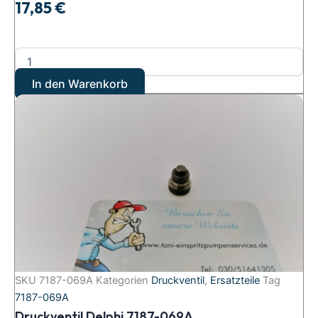
17,85
€
In den Warenkorb
SKU
7187-069A
Kategorien
Druckventil
,
Ersatzteile
Tag
7187-069A
Druckventil Delphi 7187-069A