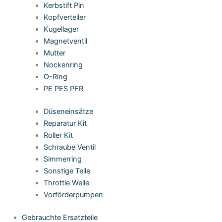
Kerbstift Pin
Kopfverteiler
Kugellager
Magnetventil
Mutter
Nockenring
O-Ring
PE PES PFR
Düseneinsätze
Reparatur Kit
Roller Kit
Schraube Ventil
Simmerring
Sonstige Teile
Throttle Welle
Vorförderpumpen
Gebrauchte Ersatzteile