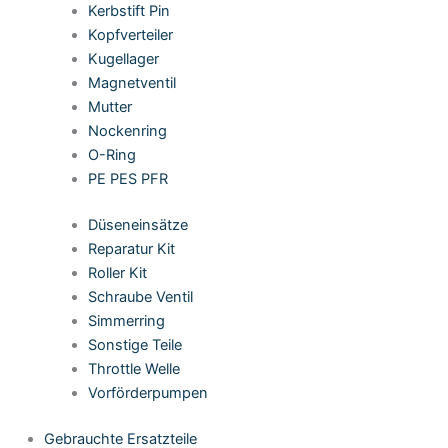
Kerbstift Pin
Kopfverteiler
Kugellager
Magnetventil
Mutter
Nockenring
O-Ring
PE PES PFR
Düseneinsätze
Reparatur Kit
Roller Kit
Schraube Ventil
Simmerring
Sonstige Teile
Throttle Welle
Vorförderpumpen
Gebrauchte Ersatzteile