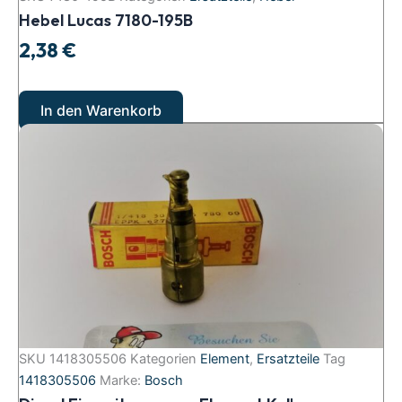
Hebel Lucas 7180-195B
2,38
€
In den Warenkorb
SKU
1418305506
Kategorien
Element
,
Ersatzteile
Tag
1418305506
Marke:
Bosch