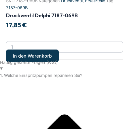
SKU
7187-069B
Kategorien
Druckventil
,
Ersatzteile
Tag
7187-069B
Druckventil Delphi 7187-069B
17,85
€
In den Warenkorb
Häufig gestellte Fragen (FAQ)
1. Welche Einspritzpumpen reparieren Sie?