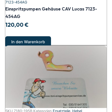
7123-454AG
Einspritzpumpen Gehäuse CAV Lucas 7123-
454AG
120,00
€
In den Warenkorb
SKU
7180-195B
Kategorien
Ersatzteile
,
Hebel