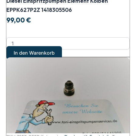
Diesel Einspritzpumpen Element Kolben
EPPK627P2Z 1418305506
99,00
€
In den Warenkorb