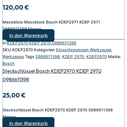
120,00
€
Messleiste Messblock Bosch KDEP2971 KDEP 2971
0986611399 Menge
In den Warenkorb
SKU
KDEP2970
Kategorien
Einspritzpumpen Werkzeuge
,
Werkzeuge
Tags
0986611398
,
KDEP 2970
,
KDEP2970
Marke:
Bosch
Steckschlüssel Bosch KDEP2970 KDEP 2970
0986611398
25,00
€
Steckschlüssel Bosch KDEP2970 KDEP 2970 0986611398
Menge
In den Warenkorb