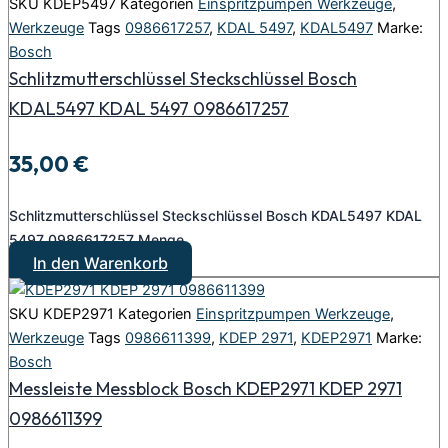
SKU
KDEP5497
Kategorien
Einspritzpumpen Werkzeuge
,
Werkzeuge
Tags
0986617257
,
KDAL 5497
,
KDAL5497
Marke:
Bosch
Schlitzmutterschlüssel Steckschlüssel Bosch
KDAL5497 KDAL 5497 0986617257
35,00
€
Schlitzmutterschlüssel Steckschlüssel Bosch KDAL5497 KDAL
5497 0986617257 Menge
In den Warenkorb
SKU
KDEP2971
Kategorien
Einspritzpumpen Werkzeuge
,
Werkzeuge
Tags
0986611399
,
KDEP 2971
,
KDEP2971
Marke:
Bosch
Messleiste Messblock Bosch KDEP2971 KDEP 2971
0986611399