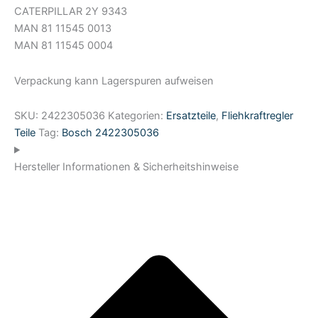
CATERPILLAR 2Y 9343
MAN 81 11545 0013
MAN 81 11545 0004
Verpackung kann Lagerspuren aufweisen
SKU:
2422305036
Kategorien:
Ersatzteile
,
Fliehkraftregler
Teile
Tag:
Bosch 2422305036
Hersteller Informationen & Sicherheitshinweise