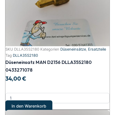
SKU
DLLA35S2180
Kategorien
Düseneinsätze
,
Ersatzteile
Tag
DLLA35S2180
Düseneinsatz MAN D2156 DLLA35S2180
0433271078
34,00
€
In den Warenkorb