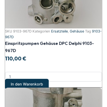
SKU
9103-967D
Kategorien
Ersatzteile
,
Gehäuse
Tag
9103-
967D
Einspritzpumpen Gehäuse DPC Delphi 9103-
967D
110,00
€
In den Warenkorb