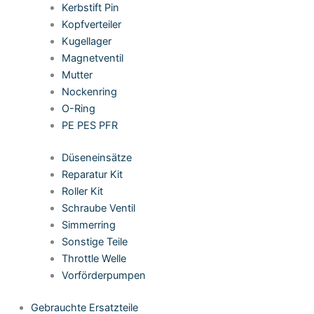
Kerbstift Pin
Kopfverteiler
Kugellager
Magnetventil
Mutter
Nockenring
O-Ring
PE PES PFR
Düseneinsätze
Reparatur Kit
Roller Kit
Schraube Ventil
Simmerring
Sonstige Teile
Throttle Welle
Vorförderpumpen
Gebrauchte Ersatzteile