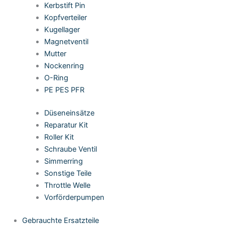
Kerbstift Pin
Kopfverteiler
Kugellager
Magnetventil
Mutter
Nockenring
O-Ring
PE PES PFR
Düseneinsätze
Reparatur Kit
Roller Kit
Schraube Ventil
Simmerring
Sonstige Teile
Throttle Welle
Vorförderpumpen
Gebrauchte Ersatzteile