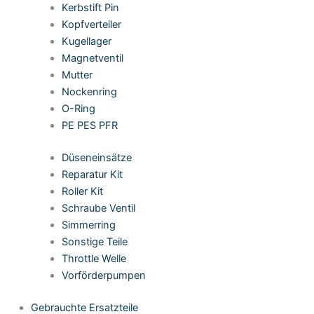
Kerbstift Pin
Kopfverteiler
Kugellager
Magnetventil
Mutter
Nockenring
O-Ring
PE PES PFR
Düseneinsätze
Reparatur Kit
Roller Kit
Schraube Ventil
Simmerring
Sonstige Teile
Throttle Welle
Vorförderpumpen
Gebrauchte Ersatzteile