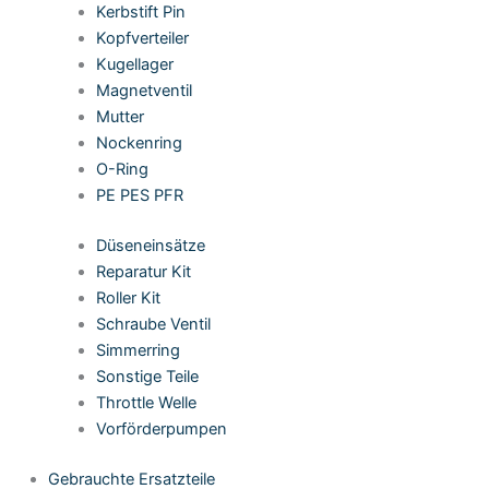
Kerbstift Pin
Kopfverteiler
Kugellager
Magnetventil
Mutter
Nockenring
O-Ring
PE PES PFR
Düseneinsätze
Reparatur Kit
Roller Kit
Schraube Ventil
Simmerring
Sonstige Teile
Throttle Welle
Vorförderpumpen
Gebrauchte Ersatzteile