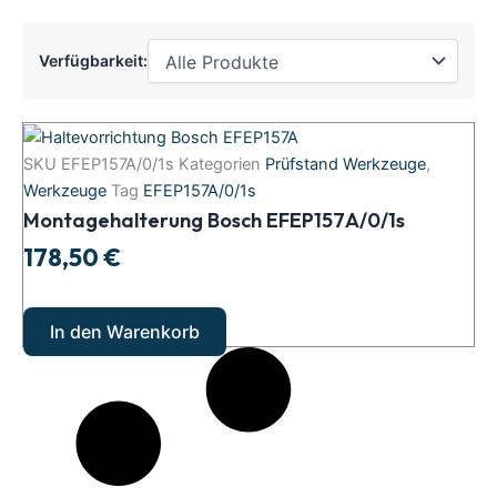
Verfügbarkeit:
Montagehalterung
Bosch
SKU
EFEP157A/0/1s
Kategorien
Prüfstand Werkzeuge
,
EFEP157A/0/1s
Werkzeuge
Tag
EFEP157A/0/1s
Menge
Montagehalterung Bosch EFEP157A/0/1s
178,50
€
In den Warenkorb